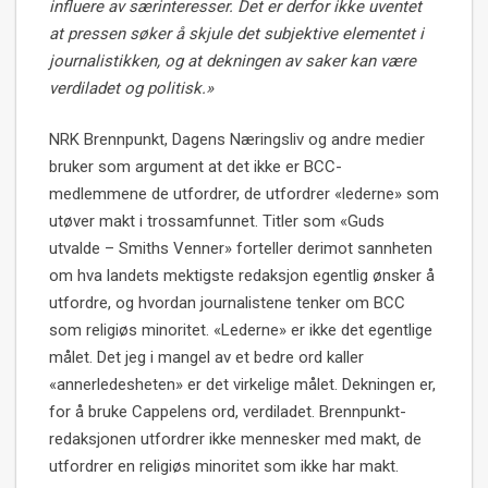
influere av særinteresser. Det er derfor ikke uventet
at pressen søker å skjule det subjektive elementet i
journalistikken, og at dekningen av saker kan være
verdiladet og politisk.»
NRK Brennpunkt, Dagens Næringsliv og andre medier
bruker som argument at det ikke er BCC-
medlemmene de utfordrer, de utfordrer «lederne» som
utøver makt i trossamfunnet. Titler som «Guds
utvalde – Smiths Venner» forteller derimot sannheten
om hva landets mektigste redaksjon egentlig ønsker å
utfordre, og hvordan journalistene tenker om BCC
som religiøs minoritet. «Lederne» er ikke det egentlige
målet. Det jeg i mangel av et bedre ord kaller
«annerledesheten» er det virkelige målet. Dekningen er,
for å bruke Cappelens ord, verdiladet. Brennpunkt-
redaksjonen utfordrer ikke mennesker med makt, de
utfordrer en religiøs minoritet som ikke har makt.