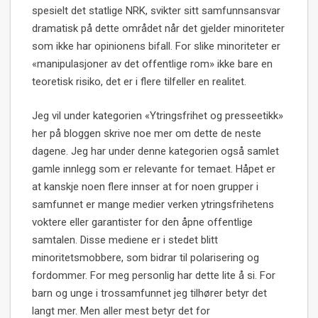
spesielt det statlige NRK, svikter sitt samfunnsansvar
dramatisk på dette området når det gjelder minoriteter
som ikke har opinionens bifall. For slike minoriteter er
«manipulasjoner av det offentlige rom» ikke bare en
teoretisk risiko, det er i flere tilfeller en realitet.
Jeg vil under kategorien «Ytringsfrihet og presseetikk»
her på bloggen skrive noe mer om dette de neste
dagene. Jeg har under denne kategorien også samlet
gamle innlegg som er relevante for temaet. Håpet er
at kanskje noen flere innser at for noen grupper i
samfunnet er mange medier verken ytringsfrihetens
voktere eller garantister for den åpne offentlige
samtalen. Disse mediene er i stedet blitt
minoritetsmobbere, som bidrar til polarisering og
fordommer. For meg personlig har dette lite å si. For
barn og unge i trossamfunnet jeg tilhører betyr det
langt mer. Men aller mest betyr det for