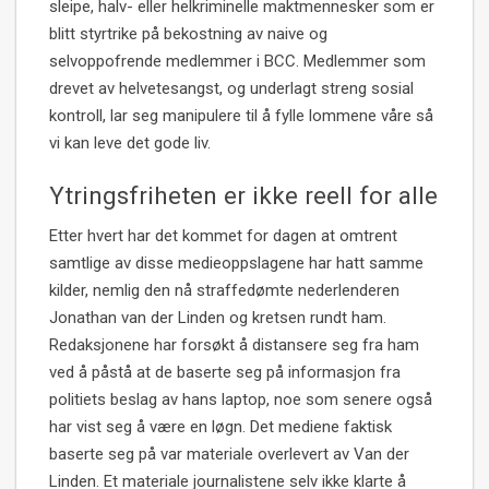
sleipe, halv- eller helkriminelle maktmennesker som er
blitt styrtrike på bekostning av naive og
selvoppofrende medlemmer i BCC. Medlemmer som
drevet av helvetesangst, og underlagt streng sosial
kontroll, lar seg manipulere til å fylle lommene våre så
vi kan leve det gode liv.
Ytringsfriheten er ikke reell for alle
Etter hvert har det kommet for dagen at omtrent
samtlige av disse medieoppslagene har hatt samme
kilder, nemlig den nå straffedømte nederlenderen
Jonathan van der Linden og kretsen rundt ham.
Redaksjonene har forsøkt å distansere seg fra ham
ved å påstå at de baserte seg på informasjon fra
politiets beslag av hans laptop, noe som senere også
har vist seg å være en løgn. Det mediene faktisk
baserte seg på var materiale overlevert av Van der
Linden. Et materiale journalistene selv ikke klarte å