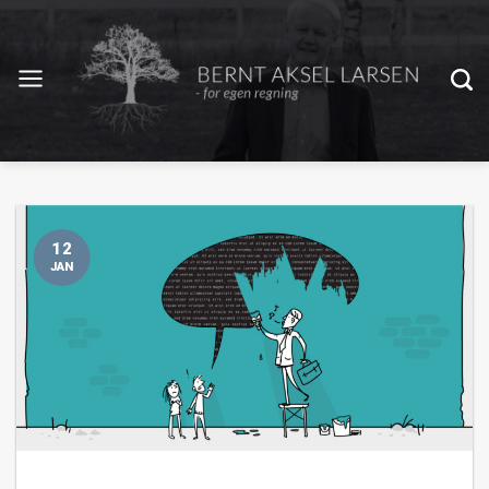
12
JAN