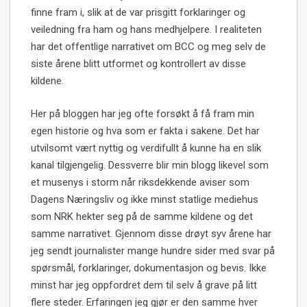
finne fram i, slik at de var prisgitt forklaringer og
veiledning fra ham og hans medhjelpere. I realiteten
har det offentlige narrativet om BCC og meg selv de
siste årene blitt utformet og kontrollert av disse
kildene.
Her på bloggen har jeg ofte forsøkt å få fram min
egen historie og hva som er fakta i sakene. Det har
utvilsomt vært nyttig og verdifullt å kunne ha en slik
kanal tilgjengelig. Dessverre blir min blogg likevel som
et musenys i storm når riksdekkende aviser som
Dagens Næringsliv og ikke minst statlige mediehus
som NRK hekter seg på de samme kildene og det
samme narrativet. Gjennom disse drøyt syv årene har
jeg sendt journalister mange hundre sider med svar på
spørsmål, forklaringer, dokumentasjon og bevis. Ikke
minst har jeg oppfordret dem til selv å grave på litt
flere steder. Erfaringen jeg gjør er den samme hver