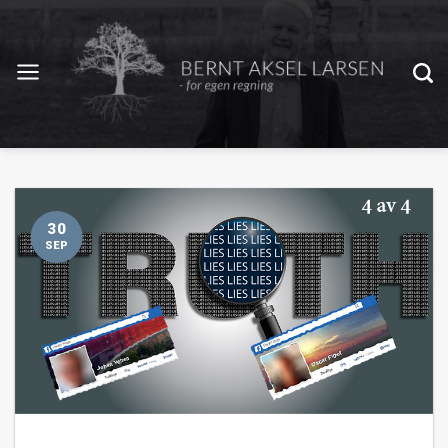
30
SEP