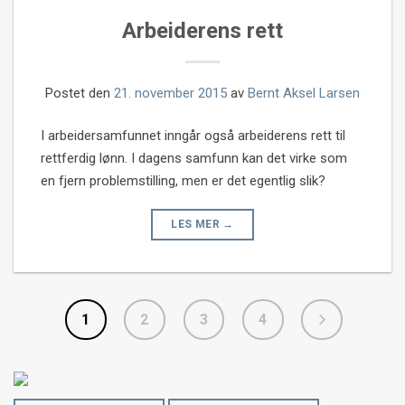
Arbeiderens rett
Postet den
21. november 2015
av
Bernt Aksel Larsen
I arbeidersamfunnet inngår også arbeiderens rett til
rettferdig lønn. I dagens samfunn kan det virke som
en fjern problemstilling, men er det egentlig slik?
LES MER
→
Posts
1
2
3
4
navigation