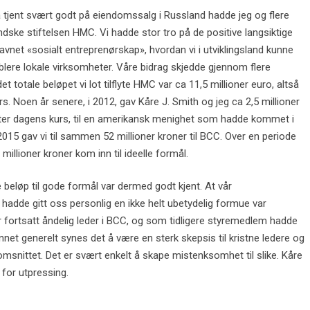
 ha tjent svært godt på eiendomssalg i Russland hadde jeg og flere
andske stiftelsen HMC. Vi hadde stor tro på de positive langsiktige
vnet «sosialt entreprenørskap», hvordan vi i utviklingsland kunne
blere lokale virksomheter. Våre bidrag skjedde gjennom flere
t totale beløpet vi lot tilflyte HMC var ca 11,5 millioner euro, altså
s. Noen år senere, i 2012, gav Kåre J. Smith og jeg ca 2,5 millioner
 etter dagens kurs, til en amerikansk menighet som hadde kommet i
2015 gav vi til sammen 52 millioner kroner til BCC. Over en periode
 millioner kroner kom inn til ideelle formål.
e beløp til gode formål var dermed godt kjent. At vår
hadde gitt oss personlig en ikke helt ubetydelig formue var
ar fortsatt åndelig leder i BCC, og som tidligere styremedlem hadde
funnet generelt synes det å være en sterk skepsis til kristne ledere og
msnittet. Det er svært enkelt å skape mistenksomhet til slike. Kåre
 for utpressing.