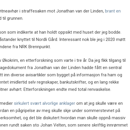
e i vitneavhør i straffesaken mot Jonathan van der Linden,
brant en
 til grunnen.
rson som indikerte at han holdt oppsikt med huset der jeg bodde.
ander knyttet til Nordli Gård. Interessant nok ble jeg i 2020 møtt
dene fra NRK Brennpunkt.
 Økokrim, en etterforskning som varte i tre år. Da jeg fikk tilgang til
lagedokument fra Jonathan van der Linden hadde fått en sentral
 tatt inn diverse avisartikler som bygget på informasjon fra ham og
tet imidlertid selv regnskaper, bankutskrifter, og en lang rekke
itner avhørt. Etterforskningen endte med total renvaskelse.
 medier
sirkulert svært alvorlige anklager
om at jeg skulle være en
hvordan en pågripelse av meg skulle skje under sommerstevnet på
erksomhet, og det ble diskutert hvordan man skulle oppnå massiv
onen rundt saken sto Johan Velten, som senere skriftlig innrømmet