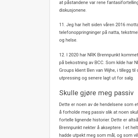
at påstandene var rene fantasifortellin
diskusjonene.
11. Jeg har helt siden våren 2016 motta
telefonoppringninger på natta, tekstmel
og helse.
12. I 2020 har NRK Brennpunkt kommet
på bekostning av BCC. Som kilde har N
Groups klient Ben van Wijhe, i tillegg t
utpressing og senere lagt ut for salg.
Skulle gjøre meg passiv
Dette er noen av de hendelsene som et
å forholde meg passiv slik at noen skul
fortelle lignende historier. Dette er alt
Brennpunkt nekter å akseptere. I et h
hadde utpekt meg som mål, og som vil