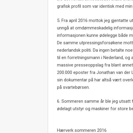
grafisk profil som var identisk med min 
5. Fra april 2016 mottok jeg gjentatte 
unngå at omdømmeskadelig informasjon s
informasjonen kunne ødelegge både me
De samme utpressingsforsøkene mottok
nederlandsk politi. Da ingen betalte no
til en forretningsmann i Nederland, og at
massive presseoppslag fra blant anne
200.000 eposter fra Jonathan van de
sin dokumentar på har altså vært overlev
på svartebørsen.
6. Sommeren samme år ble jeg utsatt 
ødelagt utstyr og maskiner for store be
Hærverk sommeren 2016