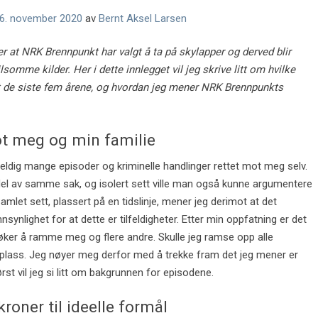
6. november 2020
av
Bernt Aksel Larsen
er at NRK Brennpunkt har valgt å ta på skylapper og derved blir
lsomme kilder. Her i dette innlegget vil jeg skrive litt om hvilke
tt de siste fem årene, og hvordan jeg mener NRK Brennpunkts
ot meg og min familie
ldig mange episoder og kriminelle handlinger rettet mot meg selv.
n del av samme sak, og isolert sett ville man også kunne argumentere
Samlet sett, plassert på en tidslinje, mener jeg derimot at det
synlighet for at dette er tilfeldigheter. Etter min oppfatning er det
øker å ramme meg og flere andre. Skulle jeg ramse opp alle
teplass. Jeg nøyer meg derfor med å trekke fram det jeg mener er
rst vil jeg si litt om bakgrunnen for episodene.
roner til ideelle formål