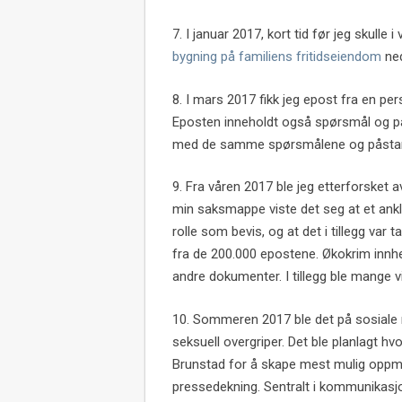
7. I januar 2017, kort tid før jeg skull
bygning på familiens fritidseiendom
ned
8. I mars 2017 fikk jeg epost fra en pe
Eposten inneholdt også spørsmål og påst
med de samme spørsmålene og påstan
9. Fra våren 2017 ble jeg etterforsket av
min saksmappe viste det seg at et ank
rolle som bevis, og at det i tillegg var
fra de 200.000 epostene. Økokrim innhen
andre dokumenter. I tillegg ble mange v
10. Sommeren 2017 ble det på sosiale
seksuell overgriper. Det ble planlagt 
Brunstad for å skape mest mulig oppm
pressedekning. Sentralt i kommunikasj