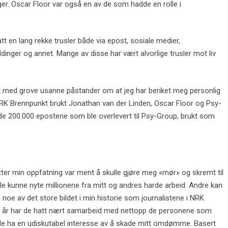
ger. Oscar Floor var også en av de som hadde en rolle i
tt en lang rekke trusler både via epost, sosiale medier,
dinger og annet. Mange av disse har vært alvorlige trusler mot liv
 med grove usanne påstander om at jeg har beriket meg personlig
RK Brennpunkt brukt Jonathan van der Linden, Oscar Floor og Psy-
il de 200.000 epostene som ble overlevert til Psy-Group, brukt som
ter min oppfatning var ment å skulle gjøre meg «mør» og skremt til
le kunne nyte millionene fra mitt og andres harde arbeid. Andre kan
så noe av det store bildet i min historie som journalistene i NRK
elt år har de hatt nært samarbeid med nettopp de personene som
le ha en udiskutabel interesse av å skade mitt omdømme. Basert