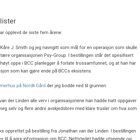
lister
har opplevd de siste fem årene:
 Kåre J. Smith og jeg navngitt som mål for en operasjon som skulle
tære organisasjonen Psy-Group. I bestillingen står det spesifisert
høyt oppe i BCC planlegger å forlate trossamfunnet, og at han har
sjon som kan gjøre ende på BCCs eksistens.
mmerhus på Nordli Gård
der jeg bodde ned til grunnen.
 van der Linden alle verv i organisasjonene han hadde hatt oppgaver
 meg selv og flere andre avskjedsbrev med klare trusler om hva som
s opprettet på bestilling fra Jonathan van der Linden. I bestillingen
rukes til å spre informasjon om BCC. Nettstedet hadde utseende og