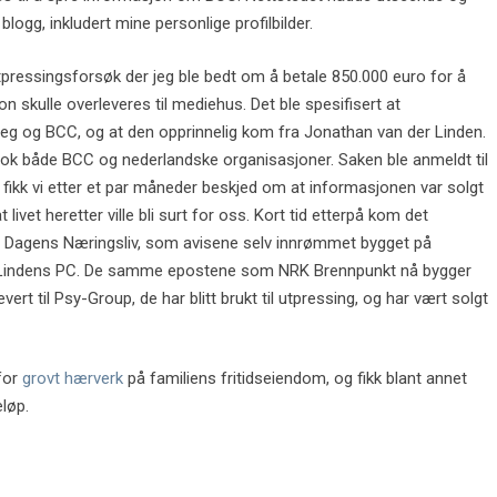
blogg, inkludert mine personlige profilbilder.
utpressingsforsøk der jeg ble bedt om å betale 850.000 euro for å
kulle overleveres til mediehus. Det ble spesifisert at
g og BCC, og at den opprinnelig kom fra Jonathan van der Linden.
 både BCC og nederlandske organisasjoner. Saken ble anmeldt til
e fikk vi etter et par måneder beskjed om at informasjonen var solgt
 livet heretter ville bli surt for oss. Kort tid etterpå kom det
t Dagens Næringsliv, som avisene selv innrømmet bygget på
r Lindens PC. De samme epostene som NRK Brennpunkt nå bygger
ert til Psy-Group, de har blitt brukt til utpressing, og har vært solgt
for
grovt hærverk
på familiens fritidseiendom, og fikk blant annet
løp.