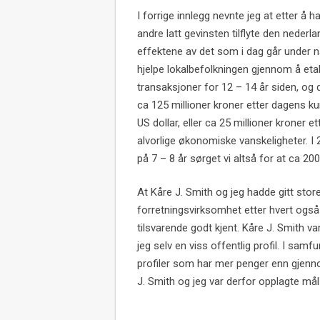
I forrige innlegg nevnte jeg at etter å
andre latt gevinsten tilflyte den nederl
effektene av det som i dag går under na
hjelpe lokalbefolkningen gjennom å eta
transaksjoner for 12 – 14 år siden, og de
ca 125 millioner kroner etter dagens kur
US dollar, eller ca 25 millioner kroner
alvorlige økonomiske vanskeligheter. I 
på 7 – 8 år sørget vi altså for at ca 200
At Kåre J. Smith og jeg hadde gitt stor
forretningsvirksomhet etter hvert også 
tilsvarende godt kjent. Kåre J. Smith v
jeg selv en viss offentlig profil. I sam
profiler som har mer penger enn gjenno
J. Smith og jeg var derfor opplagte mål