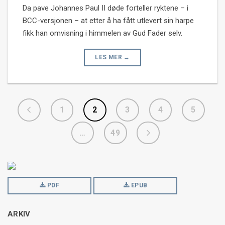
Da pave Johannes Paul II døde forteller ryktene – i
BCC-versjonen – at etter å ha fått utlevert sin harpe
fikk han omvisning i himmelen av Gud Fader selv.
LES MER
→
Posts
1
2
3
4
5
navigation
…
49
PDF
EPUB
ARKIV