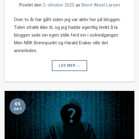
Postet den
5. oktober 2020
av
Bernt Aksel Larsen
Over to år har gått siden jeg var aktiv her på bloggen.
Tiden strakk ikke til, og jeg hadde egentlig tenkt å la
bloggen seile sin egen stille ferd inn i solnedgangen.
Men NRK Brennpunkt og Harald Eraker ville det
annerledes.
LES MER
→
05
OKT