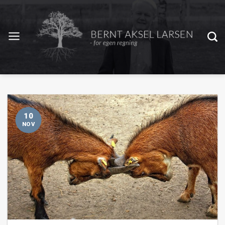
10
NOV