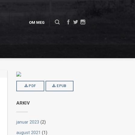
OM MEG
PDF
EPUB
ARKIV
januar 2023
(2)
august 2021
(1)