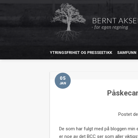
YTRINGSFRIHET OG PRESSEETIKK
SAMFUNN
05
JAN
Påskecam
Postet d
De som har fulgt med på bloggen min e
er noe av det BCC ser som aller viktigst 