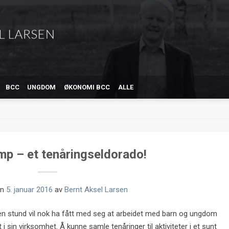
BCC
UNGDOM
ØKONOMI BCC
ALLE
p – et tenåringseldorado!
en
5. januar 2016
av
Bernt Aksel Larsen
n stund vil nok ha fått med seg at arbeidet med barn og ungdom
i sin virksomhet. Å kunne samle tenåringer til aktiviteter i et sunt