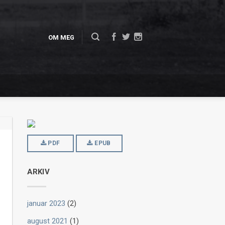
OM MEG
PDF
EPUB
ARKIV
januar 2023
(2)
august 2021
(1)