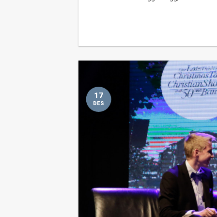
17
DES