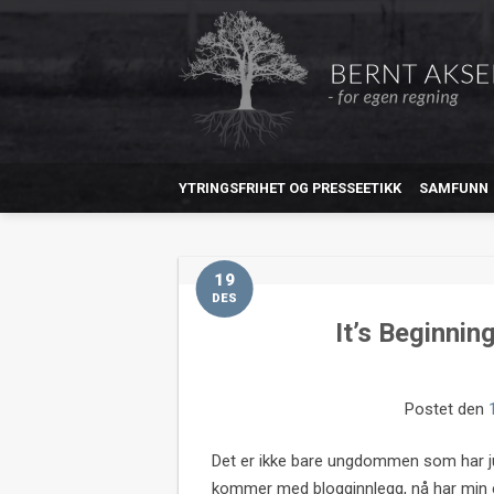
YTRINGSFRIHET OG PRESSEETIKK
SAMFUNN
19
DES
It’s Beginnin
Postet den
Det er ikke bare ungdommen som har ju
kommer med blogginnlegg, nå har min e