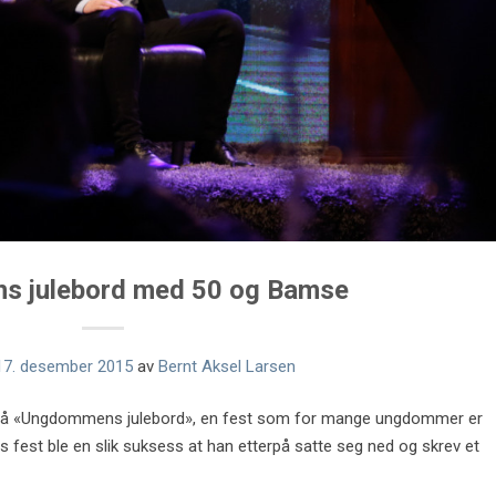
 julebord med 50 og Bamse
17. desember 2015
av
Bernt Aksel Larsen
er på «Ungdommens julebord», en fest som for mange ungdommer er
s fest ble en slik suksess at han etterpå satte seg ned og skrev et