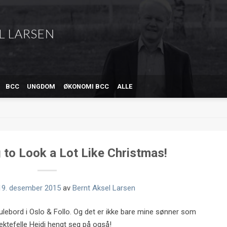
BCC
UNGDOM
ØKONOMI BCC
ALLE
g to Look a Lot Like Christmas!
19. desember 2015
av
Bernt Aksel Larsen
lebord i Oslo & Follo. Og det er ikke bare mine sønner som
ktefelle Heidi hengt seg på også!