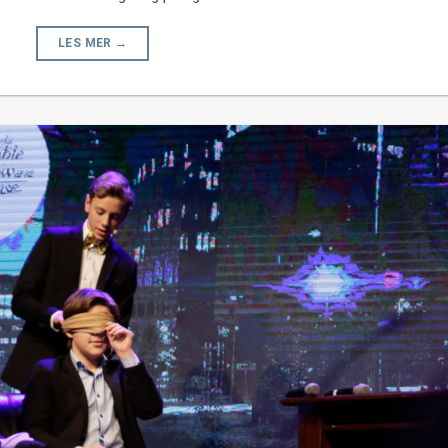
LES MER
→