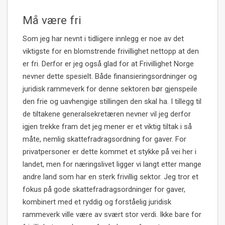
Må være fri
Som jeg har nevnt i tidligere innlegg er noe av det
viktigste for en blomstrende frivillighet nettopp at den
er fri. Derfor er jeg også glad for at Frivillighet Norge
nevner dette spesielt. Både finansieringsordninger og
juridisk rammeverk for denne sektoren bør gjenspeile
den frie og uavhengige stillingen den skal ha. I tillegg til
de tiltakene generalsekretæren nevner vil jeg derfor
igjen trekke fram det jeg mener er et viktig tiltak i så
måte, nemlig skattefradragsordning for gaver. For
privatpersoner er dette kommet et stykke på vei her i
landet, men for næringslivet ligger vi langt etter mange
andre land som har en sterk frivillig sektor. Jeg tror et
fokus på gode skattefradragsordninger for gaver,
kombinert med et ryddig og forståelig juridisk
rammeverk ville være av svært stor verdi. Ikke bare for