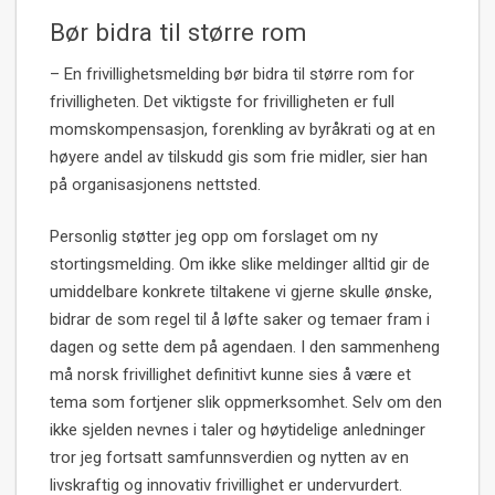
Bør bidra til større rom
– En frivillighetsmelding bør bidra til større rom for
frivilligheten. Det viktigste for frivilligheten er full
momskompensasjon, forenkling av byråkrati og at en
høyere andel av tilskudd gis som frie midler, sier han
på organisasjonens nettsted.
Personlig støtter jeg opp om forslaget om ny
stortingsmelding. Om ikke slike meldinger alltid gir de
umiddelbare konkrete tiltakene vi gjerne skulle ønske,
bidrar de som regel til å løfte saker og temaer fram i
dagen og sette dem på agendaen. I den sammenheng
må norsk frivillighet definitivt kunne sies å være et
tema som fortjener slik oppmerksomhet. Selv om den
ikke sjelden nevnes i taler og høytidelige anledninger
tror jeg fortsatt samfunnsverdien og nytten av en
livskraftig og innovativ frivillighet er undervurdert.