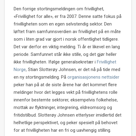
Den forrige stortingsmeldingen om frivillighet,
«Frivillighet for alle», er fra 2007. Denne satte fokus på
frivilligheten som en egen selvstendig sektor. Den
løftet fram samfunnsverdien av frivillighet på en måte
som i liten grad var gjort i norsk offentlighet tidligere.
Det var derfor en viktig melding. Ti år er likevel en lang
periode. Samfunnet står ikke stille, og det gjør heller
ikke frivilligheten. Ifølge generalsekretær i
Frivillighet
Norge
, Stian Slotterøy Johnsen, er det nå på tide med
en ny stortingsmelding. På
organisasjonens nettsider
peker han på at de siste årene har det kommet flere
meldinger hvor det legges vekt på frivillighetens rolle
innenfor bestemte sektorer, eksempelvis folkehelse,
mottak av flyktninger, integrering, eldreomsorg og
fritidstilbud. Slotterøy Johnsen etterlyser imidlertid det
helhetlige perspektivet, og peker spesielt på behovet
for at frivilligheten har en fri og uavhengig stilling.