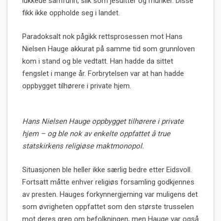
lukkede samfunn, slik som jesuitter og munker. Disse
fikk ikke oppholde seg i landet.
Paradoksalt nok pågikk rettsprosessen mot Hans
Nielsen Hauge akkurat på samme tid som grunnloven
kom i stand og ble vedtatt. Han hadde da sittet
fengslet i mange år. Forbrytelsen var at han hadde
oppbygget tilhørere i private hjem.
Hans Nielsen Hauge oppbygget tilhørere i private
hjem – og ble nok av enkelte oppfattet å true
statskirkens religiøse maktmonopol.
Situasjonen ble heller ikke særlig bedre etter Eidsvoll.
Fortsatt måtte enhver religiøs forsamling godkjennes
av presten. Hauges forkynnergjerning var muligens det
som øvrigheten oppfattet som den største trusselen
mot deres grep om befolkningen, men Hauge var også