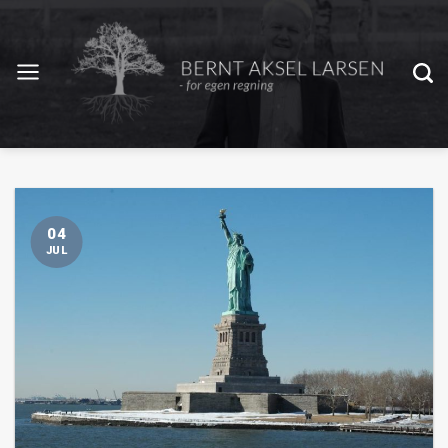
04
JUL