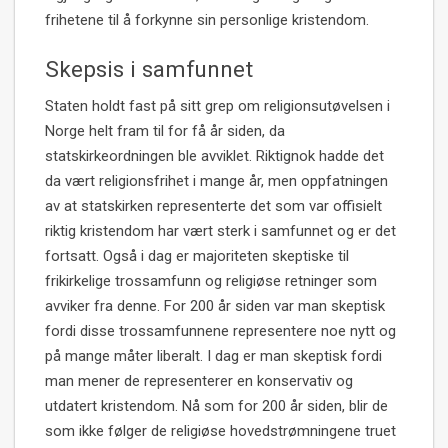
frihetene til å forkynne sin personlige kristendom.
Skepsis i samfunnet
Staten holdt fast på sitt grep om religionsutøvelsen i
Norge helt fram til for få år siden, da
statskirkeordningen ble avviklet. Riktignok hadde det
da vært religionsfrihet i mange år, men oppfatningen
av at statskirken representerte det som var offisielt
riktig kristendom har vært sterk i samfunnet og er det
fortsatt. Også i dag er majoriteten skeptiske til
frikirkelige trossamfunn og religiøse retninger som
avviker fra denne. For 200 år siden var man skeptisk
fordi disse trossamfunnene representere noe nytt og
på mange måter liberalt. I dag er man skeptisk fordi
man mener de representerer en konservativ og
utdatert kristendom. Nå som for 200 år siden, blir de
som ikke følger de religiøse hovedstrømningene truet