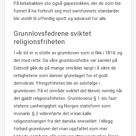
På kirkebakken sto også gapestokken, der de som ble
funnet å ha forbrutt seg mot samfunnets standarder
ble utstilt til offentlig spott og advarsel for alle.
Grunnlovsfedrene sviktet
religionsfriheten
I vår tid er vi stolte av grunnloven som vi fikk i 1814, og
det med rette. Da våre grunnlovsfedre var samlet på
Eidsvoll gikk de på mange områder langt i å sikre de
rettighetene som danner grunnlaget for et godt
demokrati. Ytringsfriheten ble en selvfølge i
grunnloven. På et område sviktet det likevel, nemlig når
det gjaldt religionsfriheten. Grunnlovens § 1 slo fast
statens uavhengighet og Norges statsform som
monarki. § 2 videreførte det vi kan kalle
religionstvangen fra det danske eneveldet. I tillegg
forbød grunnloven det man oppfattet som mer