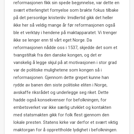
reformasjonen fikk sin spede begynnelse, var dette en
svært etterlengtet fornyelse som brakte fokus tilbake
på det personlige kristenliv. Imidlertid gikk det heller
ikke her så veldig mange år før reformasjonen også
ble et verktøy i hendene på maktapparatet. Vi trenger
ikke se lenger enn til vårt eget Norge. Da
reformasjonen nådde oss i 1537, skjedde det som et
tvangstiltak fra den danske kongen, og det er
vanskelig å legge skjul på at motivasjonen i stor grad
var de politiske mulighetene som kongen så i
reformasjonen. Gjennom dette grepet kunne han
rydde av banen den siste politiske eliten i Norge,
avskaffe riksrådet og underlegge seg riket. Dette
hadde også konsekvenser for befolkningen, for
embetsverket var ikke særlig utviklet og kontakten
med statsmakten gikk for folk flest gjennom den
lokale presten. Statens kirke var derfor et svært viktig
maktorgan for å opprettholde lydighet i befolkningen.