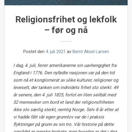
Religionsfrihet og lekfolk
– før og nå
Postet den
4. juli 2021
av
Bernt Aksel Larsen
I dag, 4. juli, feirer amerikanerne sin uavhengighet fra
England i 1776. Den nyfødte nasjonen var på den tid
som nå et konglomerat av ulike kulturer, religioner og
levesett, der tanken om individets frihet sto sterkt. 49
år senere, den 4. juli 1825, forlot en liten seilbåt med
52 mennesker om bord et land der religionsfriheten
ikke sto særlig sterkt, nemlig Norge. Selv 8 år etter at
vi hadde fått vår egen grunnlov var de i praksis
flyktninger på grunn av sin tro. Vår historie på dette
området er ganske brokete, men hvordan er det i dag,