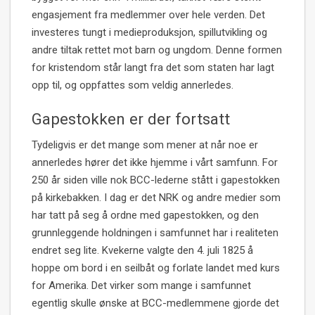
engasjement fra medlemmer over hele verden. Det
investeres tungt i medieproduksjon, spillutvikling og
andre tiltak rettet mot barn og ungdom. Denne formen
for kristendom står langt fra det som staten har lagt
opp til, og oppfattes som veldig annerledes.
Gapestokken er der fortsatt
Tydeligvis er det mange som mener at når noe er
annerledes hører det ikke hjemme i vårt samfunn. For
250 år siden ville nok BCC-lederne stått i gapestokken
på kirkebakken. I dag er det NRK og andre medier som
har tatt på seg å ordne med gapestokken, og den
grunnleggende holdningen i samfunnet har i realiteten
endret seg lite. Kvekerne valgte den 4. juli 1825 å
hoppe om bord i en seilbåt og forlate landet med kurs
for Amerika. Det virker som mange i samfunnet
egentlig skulle ønske at BCC-medlemmene gjorde det