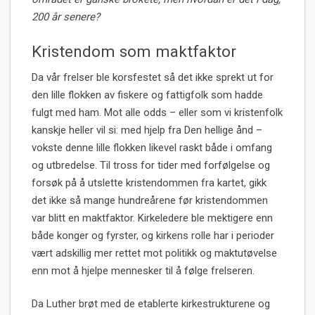
200 år senere?
Kristendom som maktfaktor
Da vår frelser ble korsfestet så det ikke sprekt ut for
den lille flokken av fiskere og fattigfolk som hadde
fulgt med ham. Mot alle odds – eller som vi kristenfolk
kanskje heller vil si: med hjelp fra Den hellige ånd –
vokste denne lille flokken likevel raskt både i omfang
og utbredelse. Til tross for tider med forfølgelse og
forsøk på å utslette kristendommen fra kartet, gikk
det ikke så mange hundreårene før kristendommen
var blitt en maktfaktor. Kirkeledere ble mektigere enn
både konger og fyrster, og kirkens rolle har i perioder
vært adskillig mer rettet mot politikk og maktutøvelse
enn mot å hjelpe mennesker til å følge frelseren.
Da Luther brøt med de etablerte kirkestrukturene og