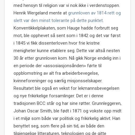
med hensyn til religion var vi nok ikke i verdenstoppen.
Henrik Wergeland mente at
grunnloven av 1814 rett og
slett var den minst tolerante på dette punktet
.
Konventikkelplakaten, som Hauge hadde forbrutt seg
mot, ble opphevet så sent som i 1842 og det var først
i 1845 vi fikk dissenterloven hvor frie kristne
menigheter kunne etablere seg. Dette var altså nesten
30 år etter grunnloven kom. Nå gikk Norge endelig inn i
en periode der «assosiasjonsånden» førte til
oppblomstring av alt fra arbeiderbevegelse,
kvinneforeninger og særlig misjonsselskaper.
Resultatet ble også en vekst for lekmannsbevegelsen
og nye frikirkelige forsamlinger. Det er i denne
tradisjonen BCC står og har sine røtter. Grunnleggeren,
Johan Oscar Smith, ble født i 1871 og vokste opp midt
i et miljø som både var politisk og frikirkelig aktivt. Han
benyttet seg, som flere på sin tid, av både den
tilgjengelige litteraturen, teknologien og de gitte