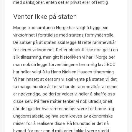
med sanksjoner, enten det er privat eller offentlig.
Venter ikke på staten
Mange trossamfunn i Norge har valgt å bygge sin
virksomhet i forståelse med statens formynderrolle.
De satser på at staten skal legge til rette rammevilkår
for deres virksomhet. Det er absolutt ikke noe galt i en
slik tilnærming, men gitt historikken vi har i Norge bør
man nok da legge forventningene temmelig lavt. BCC
har heller valgt å ta Hans Nielsen Hauges tilnærming.
Vi har innsett at dersom vi skal vente på staten vil det
ta mange hundre år før vi har de rammevilkår vi mener
er nødvendige, og derfor velger vi heller å skaffe oss
disse selv. På flere måter tenker vi nok utradisjonelt
når det gjelder hva rammene bør være for barne -og
ungdomsarbeid, og hva som kreves av økonomiske
midler for å realisere disse. På Brunstad er det nå
bygget for mer enn 4 milliarder, takket være sterkt