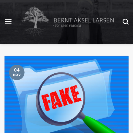
04
NOV