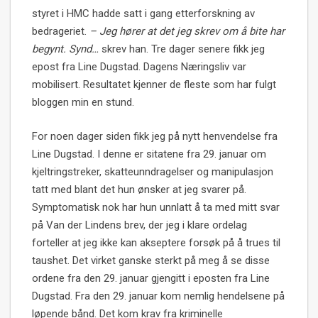
styret i HMC hadde satt i gang etterforskning av
bedrageriet.
– Jeg hører at det jeg skrev om å bite har
begynt. Synd…
skrev han. Tre dager senere fikk jeg
epost fra Line Dugstad. Dagens Næringsliv var
mobilisert. Resultatet kjenner de fleste som har fulgt
bloggen min en stund.
For noen dager siden fikk jeg på nytt henvendelse fra
Line Dugstad. I denne er sitatene fra 29. januar om
kjeltringstreker, skatteunndragelser og manipulasjon
tatt med blant det hun ønsker at jeg svarer på.
Symptomatisk nok har hun unnlatt å ta med mitt svar
på Van der Lindens brev, der jeg i klare ordelag
forteller at jeg ikke kan akseptere forsøk på å trues til
taushet. Det virket ganske sterkt på meg å se disse
ordene fra den 29. januar gjengitt i eposten fra Line
Dugstad. Fra den 29. januar kom nemlig hendelsene på
løpende bånd. Det kom krav fra kriminelle