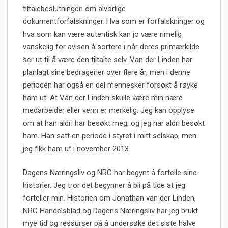
tiltalebeslutningen om alvorlige
dokumentforfalskninger. Hva som er forfalskninger og
hva som kan være autentisk kan jo være rimelig
vanskelig for avisen å sortere i når deres primærkilde
ser ut til å være den tiltalte selv. Van der Linden har
planlagt sine bedragerier over flere år, men i denne
perioden har også en del mennesker forsøkt å røyke
ham ut. At Van der Linden skulle være min nære
medarbeider eller venn er merkelig. Jeg kan opplyse
om at han aldri har besøkt meg, og jeg har aldri besøkt
ham. Han satt en periode i styret i mitt selskap, men
jeg fikk ham ut i november 2013.
Dagens Næringsliv og NRC har begynt å fortelle sine
historier. Jeg tror det begynner å bli på tide at jeg
forteller min. Historien om Jonathan van der Linden,
NRC Handelsblad og Dagens Næringsliv har jeg brukt
mye tid og ressurser på å undersøke det siste halve