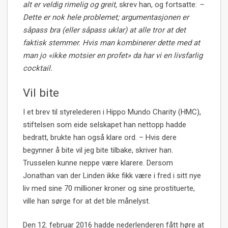
alt er veldig rimelig og greit,
skrev han, og fortsatte:
–
Dette er nok hele problemet; argumentasjonen er
såpass bra (eller såpass uklar) at alle tror at det
faktisk stemmer. Hvis man kombinerer dette med at
man jo «ikke motsier en profet» da har vi en livsfarlig
cocktail.
Vil bite
I et brev til styrelederen i Hippo Mundo Charity (HMC),
stiftelsen som eide selskapet han nettopp hadde
bedratt, brukte han også klare ord. – Hvis dere
begynner å bite vil jeg bite tilbake, skriver han.
Trusselen kunne neppe være klarere. Dersom
Jonathan van der Linden ikke fikk være i fred i sitt nye
liv med sine 70 millioner kroner og sine prostituerte,
ville han sørge for at det ble månelyst.
Den 12. februar 2016 hadde nederlenderen fått høre at