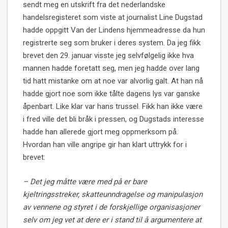
sendt meg en utskrift fra det nederlandske
handelsregisteret som viste at journalist Line Dugstad
hadde oppgitt Van der Lindens hjemmeadresse da hun
registrerte seg som bruker i deres system. Da jeg fikk
brevet den 29. januar visste jeg selvfølgelig ikke hva
mannen hadde foretatt seg, men jeg hadde over lang
tid hatt mistanke om at noe var alvorlig galt. At han nå
hadde gjort noe som ikke tålte dagens lys var ganske
åpenbart. Like klar var hans trussel. Fikk han ikke være
i fred ville det bli bråk i pressen, og Dugstads interesse
hadde han allerede gjort meg oppmerksom på.
Hvordan han ville angripe gir han klart uttrykk for i
brevet:
– Det jeg måtte være med på er bare
kjeltringsstreker, skatteunndragelse og manipulasjon
av vennene og styret i de forskjellige organisasjoner
selv om jeg vet at dere er i stand til å argumentere at