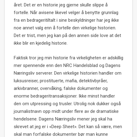
året. Det er en historie jeg gjerne skulle slippe å
fortelle. Når avisene likevel velger å benytte grunnlag
fra en bedrageritiltalt i sine beskyldninger har jeg ikke
noe annet valg enn å fortelle den virkelige historien.
Det er trist, men jeg kan på den annen side love at det
ikke blir en kjedelig historie.
Faktisk tror jeg min historie fra virkeligheten er adskillig
mer spennende enn den NRC Handelsblad og Dagens
Næringsliv serverer. Den virkelige historien handler om
luksusreiser, prostituerte, mafia, detektivbyråer,
arkivbranner, overvåking, falske dokumenter og
enorme bedrageritransaksjoner. Ikke minst handler
den om utpressing og trusler. Utrolig nok dukker også
journalistnavn opp midt under flere av de dramatiske
hendelsene. Dagens Næringsliv mener jeg skal ha
skrevet at jeg er i «Deep Sheet». Det kan så være, men
skal man forfalske dokumenter bør man kunne