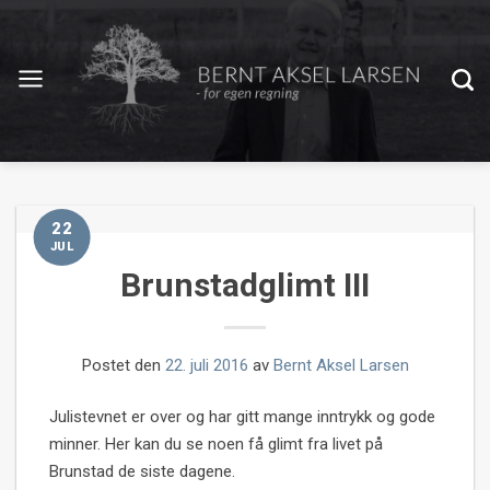
22
JUL
Brunstadglimt III
Postet den
22. juli 2016
av
Bernt Aksel Larsen
Julistevnet er over og har gitt mange inntrykk og gode
minner. Her kan du se noen få glimt fra livet på
Brunstad de siste dagene.