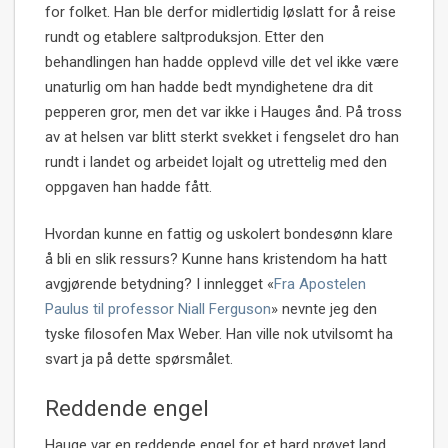
for folket. Han ble derfor midlertidig løslatt for å reise
rundt og etablere saltproduksjon. Etter den
behandlingen han hadde opplevd ville det vel ikke være
unaturlig om han hadde bedt myndighetene dra dit
pepperen gror, men det var ikke i Hauges ånd. På tross
av at helsen var blitt sterkt svekket i fengselet dro han
rundt i landet og arbeidet lojalt og utrettelig med den
oppgaven han hadde fått.
Hvordan kunne en fattig og uskolert bondesønn klare
å bli en slik ressurs? Kunne hans kristendom ha hatt
avgjørende betydning? I innlegget «
Fra Apostelen
Paulus til professor Niall Ferguson
» nevnte jeg den
tyske filosofen Max Weber. Han ville nok utvilsomt ha
svart ja på dette spørsmålet.
Reddende engel
Hauge var en reddende engel for et hard prøvet land.