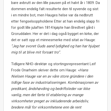
bare avbrutt av den lille pausen på et halvt år i 1809. Da
dommen endelig falt resulterte den til syvende og sist
i en mindre bot, men Hauges helse var da nedbrutt
etter fengselsoppholdene Etter at han endelig slapp fri
for godt lille julaften 1814 kjøpte han Bredtvet gård i
Groruddalen. Her er det i dag også bygget en kirke, der
det er satt opp et minnesmerke med sitat av Hauge:
”Jeg har svoret Guds aand lydighed og han har hjulpet
mig til at blive mit forsæt tro”.
Tidligere NHO-direktør og stortingsrepresentant Leif
Frode Onarheim skriver dette om Hauge:
«Hans
Nielsen Hauge var en av våre store gründere i den
tidlige fase av industrialiseringen. Kombinasjonen av
predikant, åndshøvding og bedriftsleder var ikke
vanlig, men det førte til etablering av mange
virksomheter preget av inkluderende arbeidsliv,
bredere mål for virksomhetene enn de rent