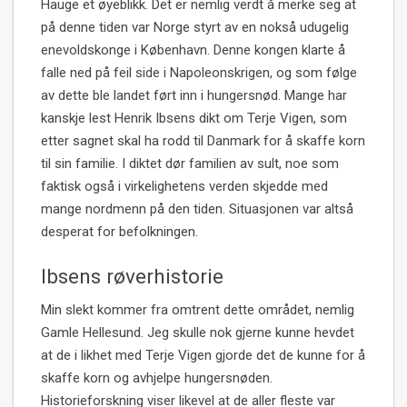
Hauge et øyeblikk. Det er nemlig verdt å merke seg at
på denne tiden var Norge styrt av en nokså udugelig
enevoldskonge i København. Denne kongen klarte å
falle ned på feil side i Napoleonskrigen, og som følge
av dette ble landet ført inn i hungersnød. Mange har
kanskje lest Henrik Ibsens dikt om Terje Vigen, som
etter sagnet skal ha rodd til Danmark for å skaffe korn
til sin familie. I diktet dør familien av sult, noe som
faktisk også i virkelighetens verden skjedde med
mange nordmenn på den tiden. Situasjonen var altså
desperat for befolkningen.
Ibsens røverhistorie
Min slekt kommer fra omtrent dette området, nemlig
Gamle Hellesund. Jeg skulle nok gjerne kunne hevdet
at de i likhet med Terje Vigen gjorde det de kunne for å
skaffe korn og avhjelpe hungersnøden.
Historieforskning viser likevel at de aller fleste var