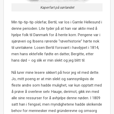
Kaperfart på sørlandet
Min tip-tip-tip oldefar, Bertil, var los i Gamle Hellesund i
denne perioden. Lite tyder på at han var aktiv med å
hjelpe folk til Danmark for å hente korn. Pengene var i
sjørøveri og Ibsens rørende “røverhistorie” hørte nok
til unntakene. Losen Bertil forsvant i havdypet i 1814,
men hans ektefelle fødte en datter, Bergitte, etter
hans død – og slik er min slekt og jeg blitt til.
Nå lurer mine lesere sikkert på hvor jeg vil med dette.
Jo, mitt poeng er at min slekt og sannsynligvis de
fleste andre som hadde mulighet, var kun opptatt med
å prøve å overleve selv. Hauge, derimot, gikk inn med
alle sine ressurser for å avhjelpe denne nøden. I 1809
satt han i fengsel, men myndighetene hadde skrikende
behov for mennesker med gründerevne og omsorg