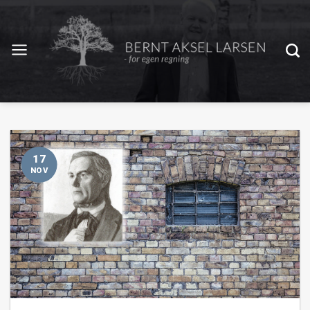
17
NOV