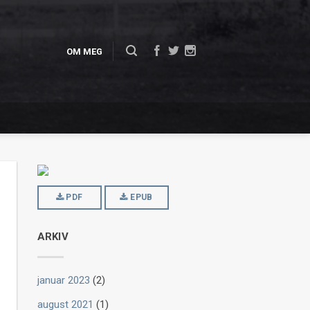
OM MEG
PDF
EPUB
ARKIV
januar 2023
(2)
august 2021
(1)