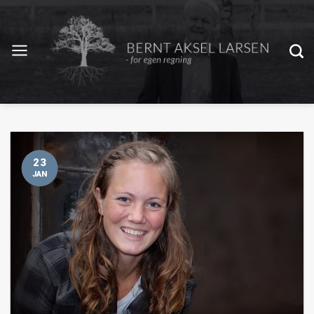
23
JAN