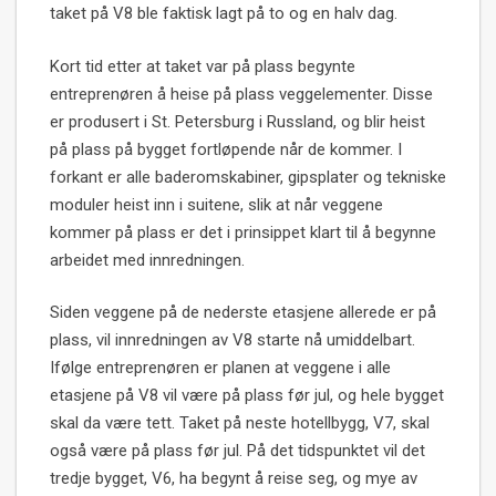
taket på V8 ble faktisk lagt på to og en halv dag.
Kort tid etter at taket var på plass begynte
entreprenøren å heise på plass veggelementer. Disse
er produsert i St. Petersburg i Russland, og blir heist
på plass på bygget fortløpende når de kommer. I
forkant er alle baderomskabiner, gipsplater og tekniske
moduler heist inn i suitene, slik at når veggene
kommer på plass er det i prinsippet klart til å begynne
arbeidet med innredningen.
Siden veggene på de nederste etasjene allerede er på
plass, vil innredningen av V8 starte nå umiddelbart.
Ifølge entreprenøren er planen at veggene i alle
etasjene på V8 vil være på plass før jul, og hele bygget
skal da være tett. Taket på neste hotellbygg, V7, skal
også være på plass før jul. På det tidspunktet vil det
tredje bygget, V6, ha begynt å reise seg, og mye av