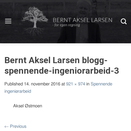
Bernt Aksel Larsen blogg-
spennende-ingeniorarbeid-3
Published
14. november 2016
at
921 × 974
in
Spennende
ingeniørarbeid
Aksel Østmoen
←
Previous