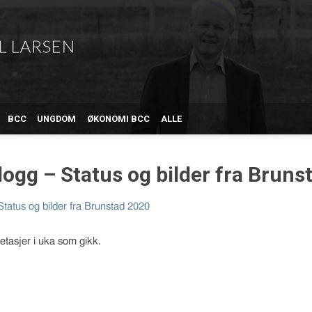
BCC
UNGDOM
ØKONOMI BCC
ALLE
logg – Status og bilder fra Bruns
Status og bilder fra Brunstad 2020
 etasjer i uka som gikk.