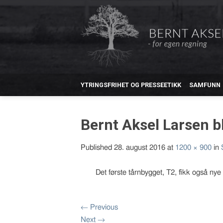
YTRINGSFRIHET OG PRESSEETIKK
SAMFUNN
Bernt Aksel Larsen b
Published
28. august 2016
at
1200 × 900
in
Det første tårnbygget, T2, fikk også nye
←
Previous
Next
→