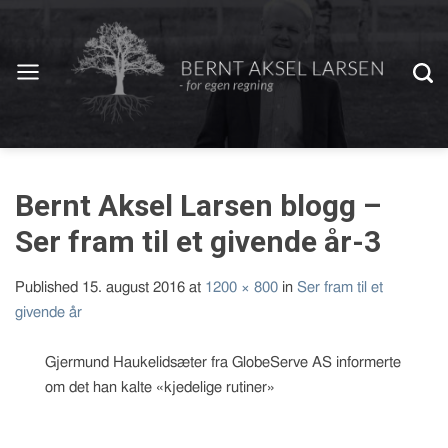
Bernt Aksel Larsen blogg –
Ser fram til et givende år-3
Published
15. august 2016
at
1200 × 800
in
Ser fram til et
givende år
Gjermund Haukelidsæter fra GlobeServe AS informerte
om det han kalte «kjedelige rutiner»