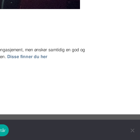
t engasjement, men ønsker samtidig en god og
gen.
Disse finner du her
tår