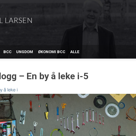
BCC
UNGDOM
ØKONOMI BCC
ALLE
ogg – En by å leke i-5
y å leke i