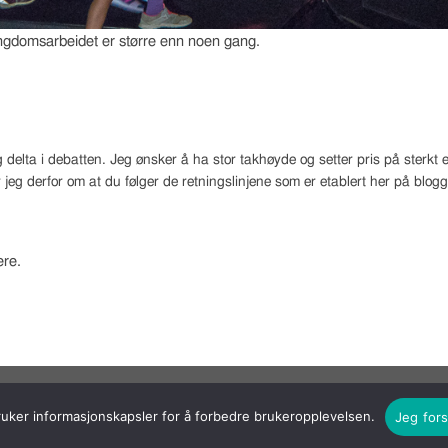
ungdomsarbeidet er større enn noen gang.
 delta i debatten. Jeg ønsker å ha stor takhøyde og setter pris på sterk
 jeg derfor om at du følger de retningslinjene som er etablert her på blog
re.
ruker informasjonskapsler for å forbedre brukeropplevelsen.
Jeg fors