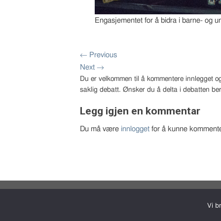
Engasjementet for å bidra i barne- og 
←
Previous
Next
→
Du er velkommen til å kommentere innlegget og
saklig debatt. Ønsker du å delta i debatten ber
Legg igjen en kommentar
Du må være
innlogget
for å kunne kommente
Copyright 2026 © Bernt Aksel Larsen
Vi b