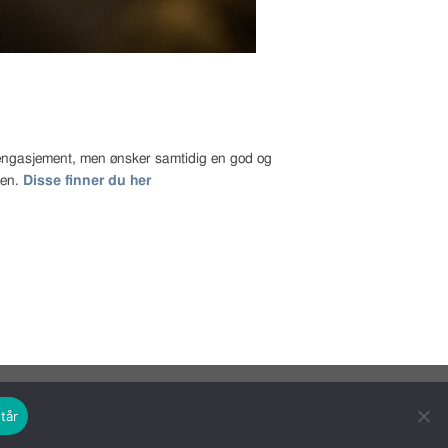
t engasjement, men ønsker samtidig en god og
gen.
Disse finner du her
tår