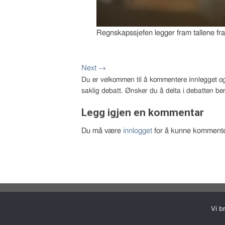
Regnskapssjefen legger fram tallene fr
Next
→
Du er velkommen til å kommentere innlegget og
saklig debatt. Ønsker du å delta i debatten ber
Legg igjen en kommentar
Du må være
innlogget
for å kunne kommente
Copyright 2026 © Bernt Aksel Larsen
Vi b