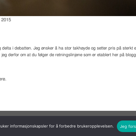
a 2015
 delta i debatten. Jeg ønsker å ha stor takhøyde og setter pris på sterk
 jeg derfor om at du følger de retningslinjene som er etablert her på blog
re.
ruker informasjonskapsler for å forbedre brukeropplevelsen.
Jeg fors