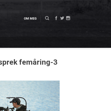
OM MEG
 sprek femåring-3