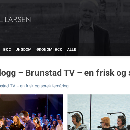
BCC
UNGDOM
ØKONOMI BCC
ALLE
logg – Brunstad TV – en frisk og
stad TV – en frisk og sprek femåring