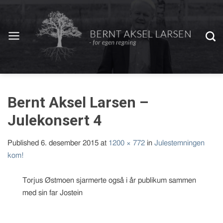
Bernt Aksel Larsen –
Julekonsert 4
Published
6. desember 2015
at
1200 × 772
in
Julestemningen
kom!
Torjus Østmoen sjarmerte også i år publikum sammen
med sin far Jostein