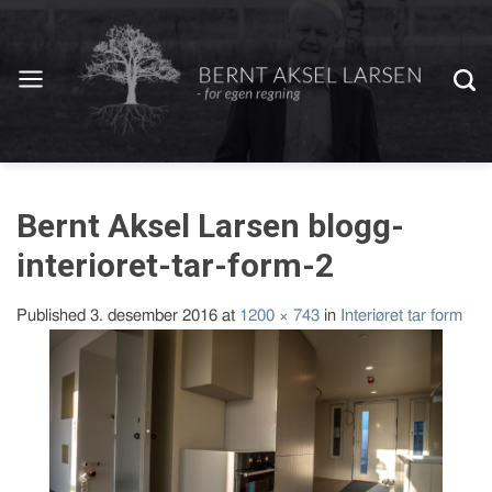
Bernt Aksel Larsen blogg-
interioret-tar-form-2
Published
3. desember 2016
at
1200 × 743
in
Interiøret tar form