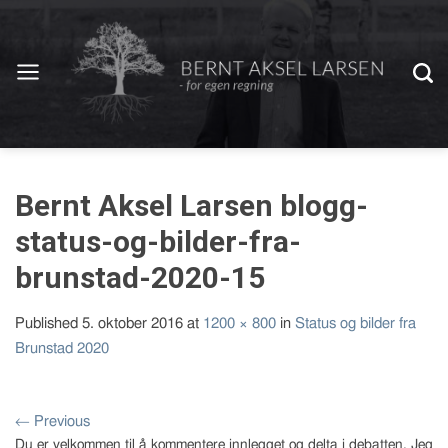
Bernt Aksel Larsen blogg-
status-og-bilder-fra-
brunstad-2020-15
Published
5. oktober 2016
at
1200 × 800
in
Status og bilder fra
Brunstad 2020
←
Previous
Du er velkommen til å kommentere innlegget og delta i debatten. Jeg