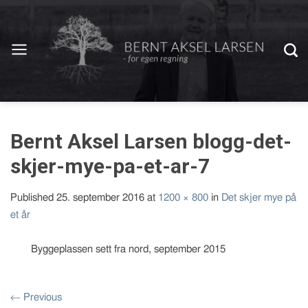
Bernt Aksel Larsen blogg-det-
skjer-mye-pa-et-ar-7
Published
25. september 2016
at
1200 × 800
in
Det skjer mye på
et år
Byggeplassen sett fra nord, september 2015
←
Previous