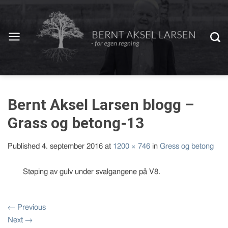
Bernt Aksel Larsen blogg –
Grass og betong-13
Published
4. september 2016
at
1200 × 746
in
Gress og betong
Støping av gulv under svalgangene på V8.
←
Previous
Next
→