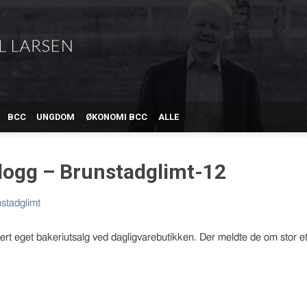
BCC
UNGDOM
ØKONOMI BCC
ALLE
blogg – Brunstadglimt-12
stadglimt
lert eget bakeriutsalg ved dagligvarebutikken. Der meldte de om stor et