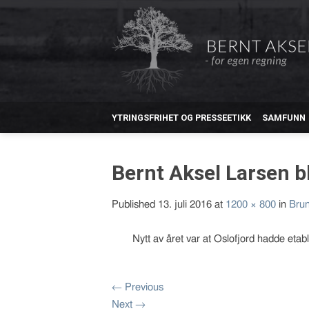
YTRINGSFRIHET OG PRESSEETIKK
SAMFUNN
Bernt Aksel Larsen 
Published
13. juli 2016
at
1200 × 800
in
Brun
Nytt av året var at Oslofjord hadde etab
←
Previous
Next
→