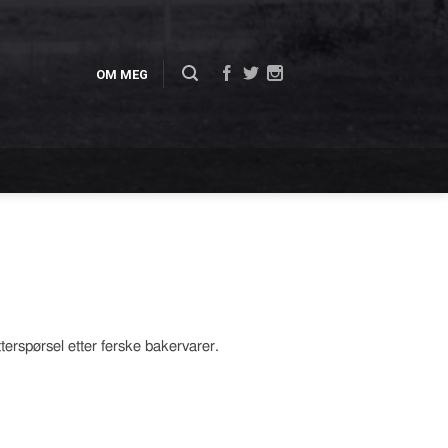
OM MEG
terspørsel etter ferske bakervarer.