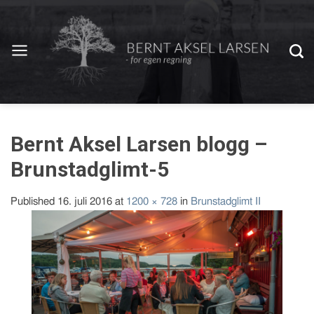
Bernt Aksel Larsen blogg –
Brunstadglimt-5
Published
16. juli 2016
at
1200 × 728
in
Brunstadglimt II