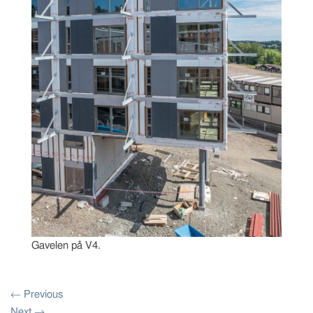
Gavelen på V4.
←
Previous
Next
→