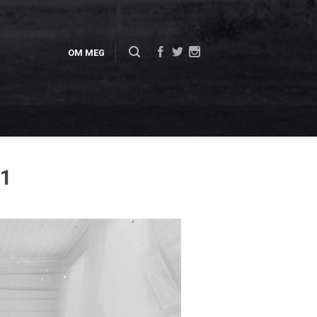
OM MEG
-1