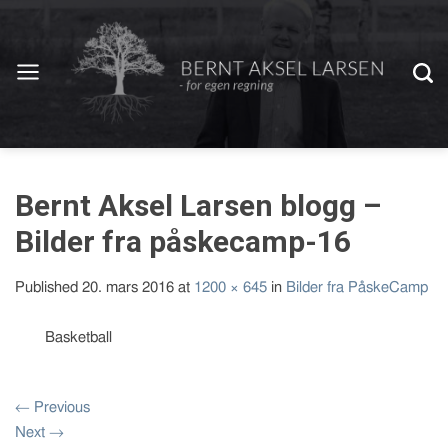
Bernt Aksel Larsen blogg –
Bilder fra påskecamp-16
Published
20. mars 2016
at
1200 × 645
in
Bilder fra PåskeCamp
Basketball
←
Previous
Next
→