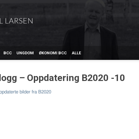
BCC
UNGDOM
ØKONOMI BCC
ALLE
blogg – Oppdatering B2020 -10
pdaterte bilder fra B2020