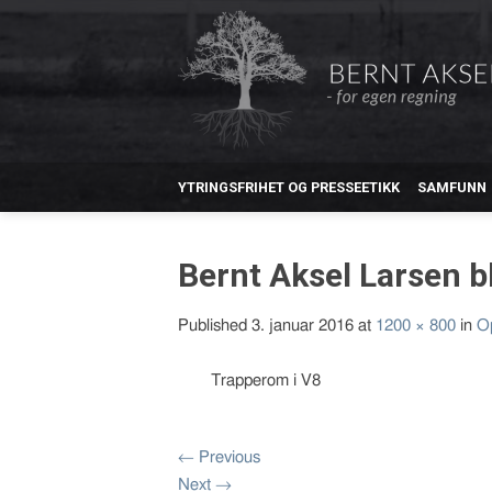
YTRINGSFRIHET OG PRESSEETIKK
SAMFUNN
Bernt Aksel Larsen 
Published
3. januar 2016
at
1200 × 800
in
Op
Trapperom i V8
←
Previous
Next
→