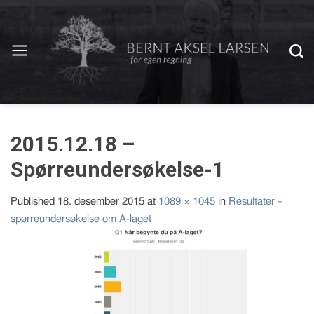
2015.12.18 –
Spørreundersøkelse-1
Published
18. desember 2015
at
1089 × 1045
in
Resultater –
spørreundersøkelse om A-laget