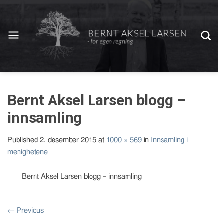
Bernt Aksel Larsen blogg –
innsamling
Published
2. desember 2015
at
1000 × 569
in
Innsamling i
menighetene
Bernt Aksel Larsen blogg – innsamling
←
Previous