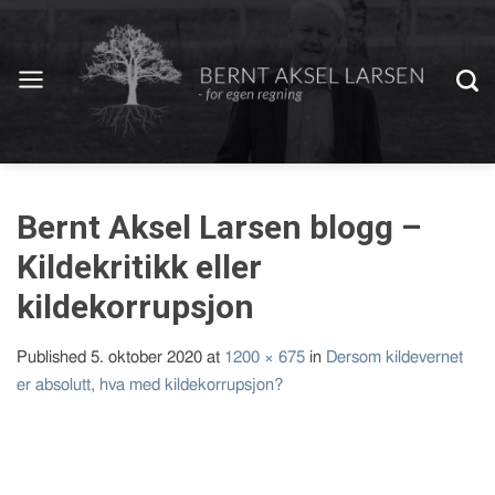
Bernt Aksel Larsen blogg –
Kildekritikk eller
kildekorrupsjon
Published
5. oktober 2020
at
1200 × 675
in
Dersom kildevernet
er absolutt, hva med kildekorrupsjon?