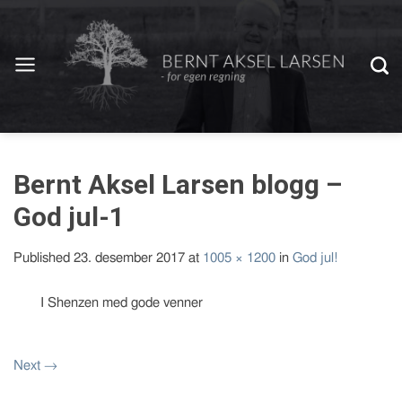
Bernt Aksel Larsen blogg –
God jul-1
Published
23. desember 2017
at
1005 × 1200
in
God jul!
I Shenzen med gode venner
Next
→