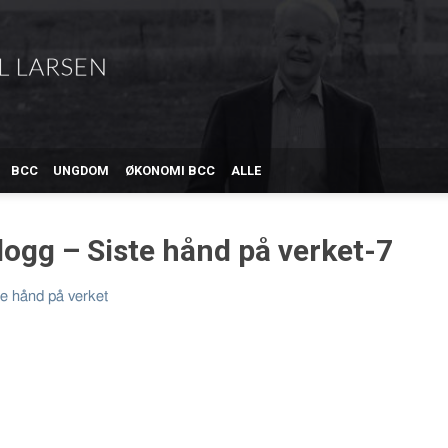
BCC
UNGDOM
ØKONOMI BCC
ALLE
logg – Siste hånd på verket-7
te hånd på verket