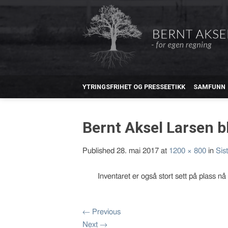
YTRINGSFRIHET OG PRESSEETIKK
SAMFUNN
Bernt Aksel Larsen b
Published
28. mai 2017
at
1200 × 800
in
Sis
Inventaret er også stort sett på plass nå
←
Previous
Next
→