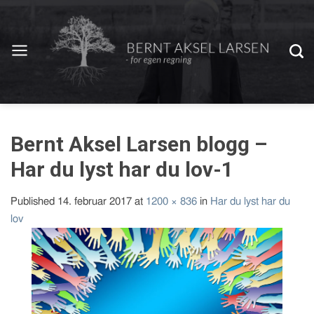
Bernt Aksel Larsen blogg –
Har du lyst har du lov-1
Published
14. februar 2017
at
1200 × 836
in
Har du lyst har du
lov