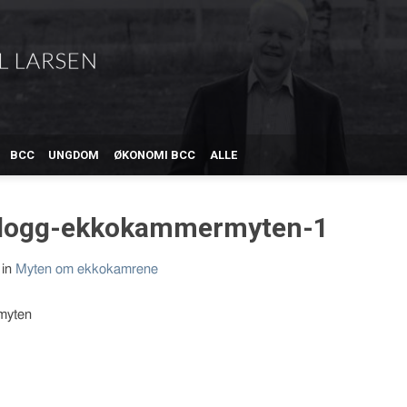
BCC
UNGDOM
ØKONOMI BCC
ALLE
 blogg-ekkokammermyten-1
in
Myten om ekkokamrene
myten